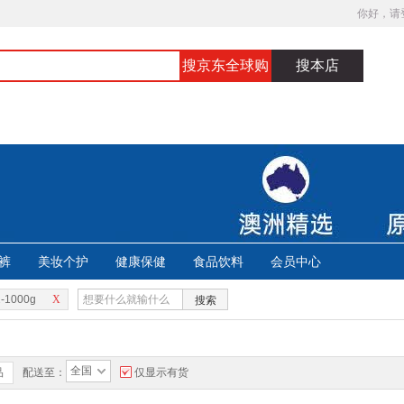
你好，请
搜京东全球购
搜本店
裤
美妆个护
健康保健
食品饮料
会员中心
-1000g
X
搜索
全国
品
配送至：
仅显示有货