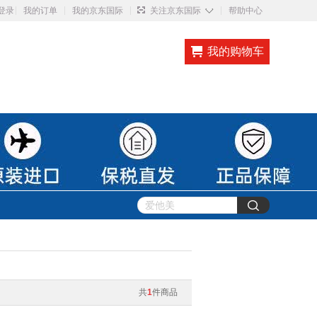
◇
登录
我的订单
我的京东国际
关注京东国际
帮助中心
我的购物车
共
1
件商品