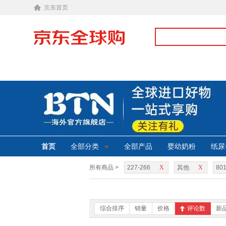
京东首页
首页
全部分类
全部产品
婴幼奶粉
纸尿
所有商品 >
227-266
X
其他
X
801
综合排序
销量
价格
评论数
新