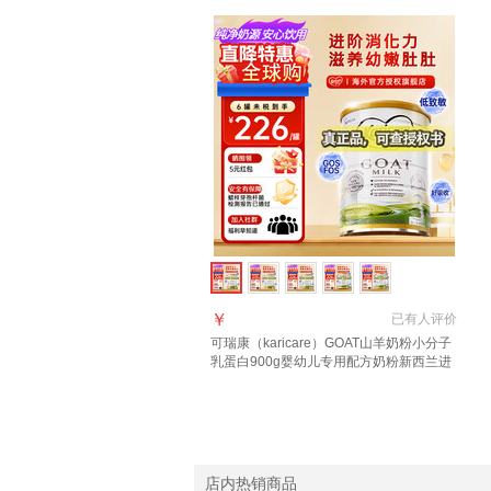
￥
已有
人评价
可瑞康（karicare）GOAT山羊奶粉小分子
乳蛋白900g婴幼儿专用配方奶粉新西兰进
口 3段1罐【27年6月到期】
店内热销商品