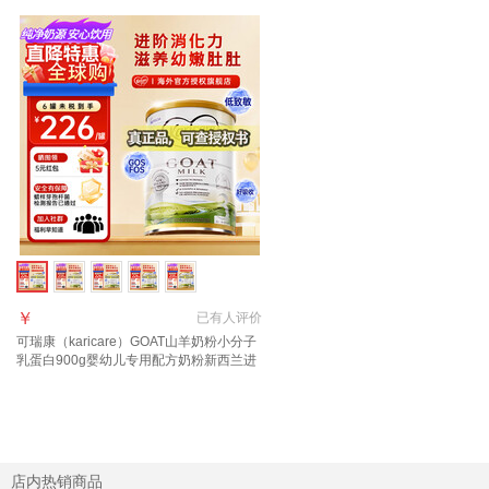
￥
已有
人评价
可瑞康（karicare）GOAT山羊奶粉小分子
乳蛋白900g婴幼儿专用配方奶粉新西兰进
口 3段1罐【27年6月到期】
店内热销商品