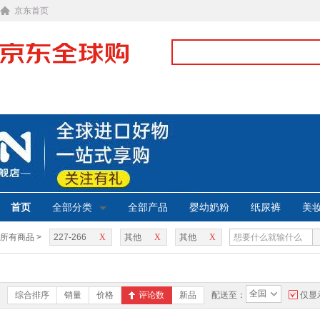
京东首页
首页
全部分类
全部产品
婴幼奶粉
纸尿裤
美
所有商品 >
227-266
X
其他
X
其他
X
全国
综合排序
销量
价格
评论数
新品
配送至：
仅显