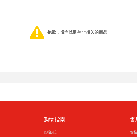
抱歉，没有找到与"
"相关的商品
购物指南
售
购物须知
价