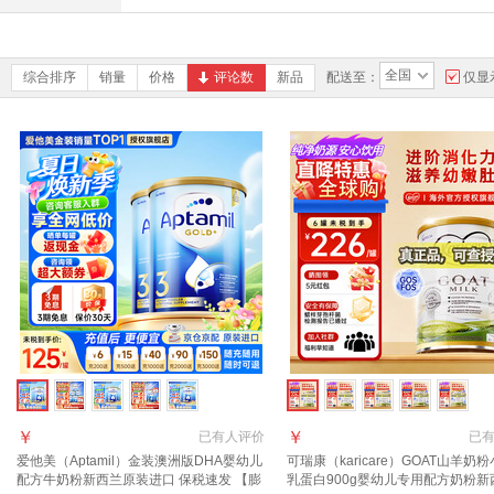
全国
综合排序
销量
价格
评论数
新品
配送至：
仅显
￥
￥
已有
人评价
已
爱他美（Aptamil）金装澳洲版DHA婴幼儿
可瑞康（karicare）GOAT山羊奶
配方牛奶粉新西兰原装进口 保税速发 【膨
乳蛋白900g婴幼儿专用配方奶粉新