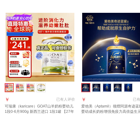
胀金+咨询大额券】3段2罐
口 3段1罐【27年6月到期】
￥
￥
已有
人评价
已
可瑞康（karicare）GOAT山羊奶粉婴幼儿
爱他美（Aptamil）领熠同源奇迹蓝
1段0-6月900g 新西兰进口 1段1罐 【27年
婴幼成长奶粉增强免疫力高倍益生
7月到期】
进口 3段 1罐【效期至2027.11】
假一罚万