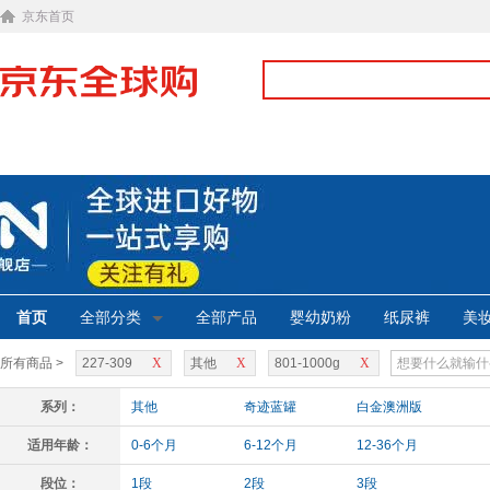
京东首页
首页
全部分类
全部产品
婴幼奶粉
纸尿裤
美
所有商品 >
227-309
X
其他
X
801-1000g
X
系列：
其他
奇迹蓝罐
白金澳洲版
适用年龄：
0-6个月
6-12个月
12-36个月
段位：
1段
2段
3段