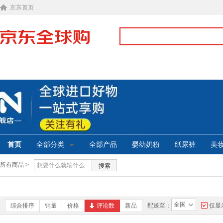
京东首页
首页
全部分类
全部产品
婴幼奶粉
纸尿裤
美
所有商品 >
搜索
全国
综合排序
销量
价格
评论数
新品
配送至：
仅显