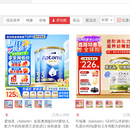
全国
综合排序
销量
价格
评论数
新品
配送至：
仅显
￥
￥
已有
人评价
已
爱他美（Aptamil）金装澳洲版DHA婴幼儿
可瑞康（karicare）GOAT山羊奶
配方牛奶粉新西兰原装进口 保税速发 【膨
乳蛋白900g婴幼儿专用配方奶粉新