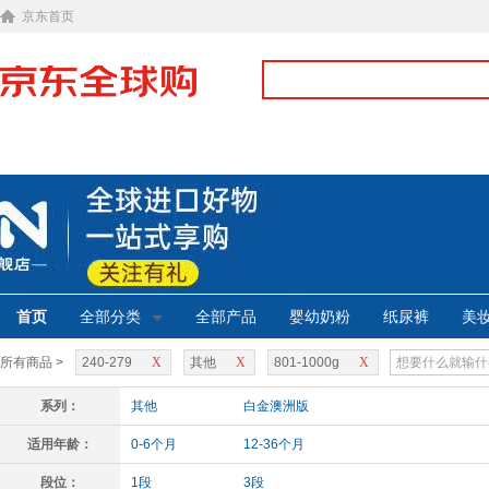
京东首页
首页
全部分类
全部产品
婴幼奶粉
纸尿裤
美
所有商品 >
240-279
X
其他
X
801-1000g
X
系列：
其他
白金澳洲版
适用年龄：
0-6个月
12-36个月
段位：
1段
3段