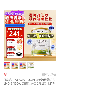
胀金+咨询大额券】3段2罐
口 3段1罐【27年6月到期】
￥
已有
人评价
可瑞康（karicare）GOAT山羊奶粉婴幼儿
1段0-6月900g 新西兰进口 1段1罐 【27年
7月到期】