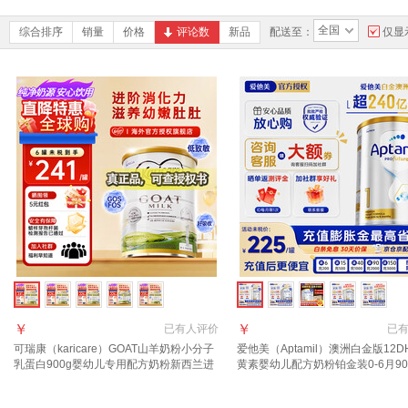
全国
综合排序
销量
价格
评论数
新品
配送至：
仅显
￥
￥
已有
人评价
已
可瑞康（karicare）GOAT山羊奶粉小分子
爱他美（Aptamil）澳洲白金版12D
乳蛋白900g婴幼儿专用配方奶粉新西兰进
黄素婴幼儿配方奶粉铂金装0-6月90
口 1段1罐 【27年7月到期】
西兰 1段 900g 1罐 【效期27年11
群更优惠】