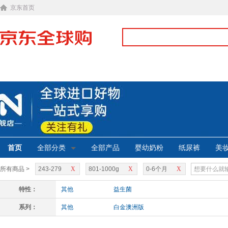
京东首页
首页
全部分类
全部产品
婴幼奶粉
纸尿裤
美
所有商品 >
243-279
X
801-1000g
X
0-6个月
X
特性：
其他
益生菌
系列：
其他
白金澳洲版