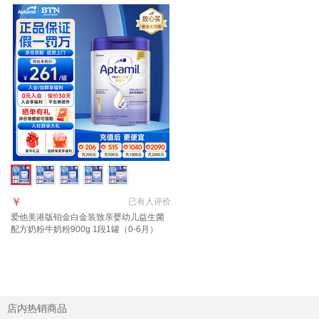
￥
已有
人评价
爱他美港版铂金白金装致亲婴幼儿益生菌
配方奶粉牛奶粉900g 1段1罐（0-6月）
【效期27年6月】
店内热销商品