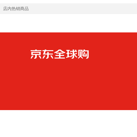
店内热销商品