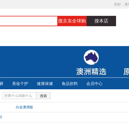
你好，请
搜京东全球购
搜本店
裤
美妆个护
健康保健
食品饮料
会员中心
搜索
白金澳洲版
月