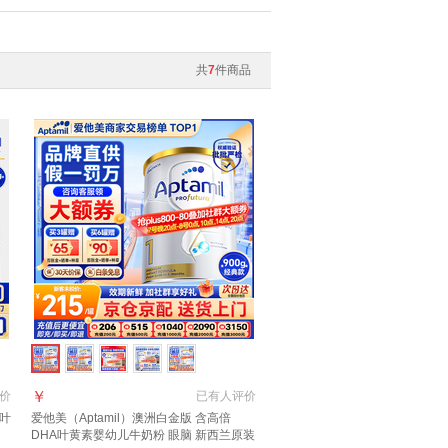
共
7
件商品
￥
价
已有
人评价
段叶
爱他美（Aptamil）澳洲白金版 含高倍
DHA叶黄素婴幼儿牛奶粉 眼脑 新西兰原装