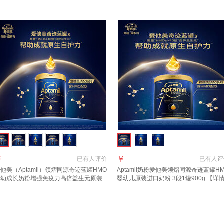
 3段1罐【27年6月到期】
西兰 1段 900g 1罐 【效期27年11月/福
群更优惠】
￥
￥
已有
人评价
已有
人评
他美（Aptamil）领熠同源奇迹蓝罐HMO
Aptamil奶粉爱他美领熠同源奇迹蓝罐H
婴幼成长奶粉增强免疫力高倍益生元原装
婴幼儿原装进口奶粉 3段1罐900g 【详
口 3段 1罐【效期至2027.11】 扫码溯源
页领券下单】 效期至2027.12
假一罚万