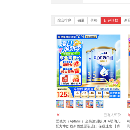
综合排序
销量
价格
评论数
新
￥
已有
人评价
爱他美（Aptamil）金装澳洲版DHA婴幼儿
可
配方牛奶粉新西兰原装进口 保税速发 【膨
乳