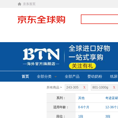
京东首页
首页
全部分类
全部产品
婴幼奶粉
纸尿
所有商品 >
243-305
X
801-1000g
X
系列：
其他
奇迹蓝罐
适用年龄：
0-6个月
12-36个
段位：
1段
3段