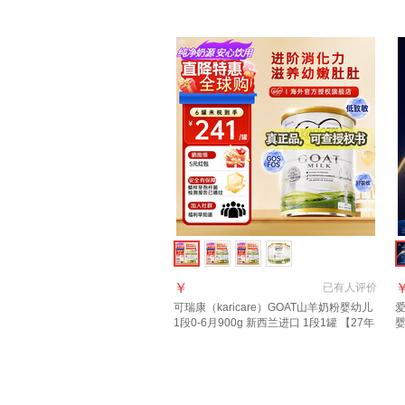
胀金+咨询大额券】3段2罐
口
￥
已有
人评价
可瑞康（karicare）GOAT山羊奶粉婴幼儿
爱
1段0-6月900g 新西兰进口 1段1罐 【27年
7月到期】
进