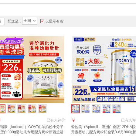
全国
品
配送至：
仅显示有货
￥
￥
已有
人评价
已有
人评
瑞康（karicare）GOAT山羊奶粉小分子
爱他美（Aptamil）澳洲白金版12DHA
蛋白900g婴幼儿专用配方奶粉新西兰进
黄素婴幼儿配方奶粉铂金装0-6月900g新