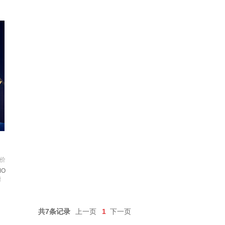
利
进口 1段 900g 1罐 【咨询领大额劵 入社群
享好礼】
价
MO
情
共7条记录
上一页
1
下一页