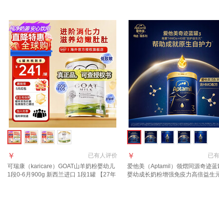
胀金+咨询大额券】3段2罐
口 3段1罐【27年6月到期】
￥
￥
已有
人评价
已
可瑞康（karicare）GOAT山羊奶粉婴幼儿
爱他美（Aptamil）领熠同源奇迹蓝
1段0-6月900g 新西兰进口 1段1罐 【27年
婴幼成长奶粉增强免疫力高倍益生
7月到期】
进口 3段 1罐【效期至2027.11】
假一罚万