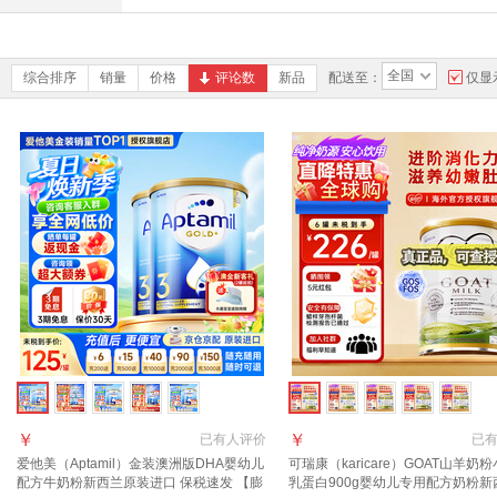
全国
综合排序
销量
价格
评论数
新品
配送至：
仅显
￥
￥
已有
人评价
已
爱他美（Aptamil）金装澳洲版DHA婴幼儿
可瑞康（karicare）GOAT山羊奶
配方牛奶粉新西兰原装进口 保税速发 【膨
乳蛋白900g婴幼儿专用配方奶粉新