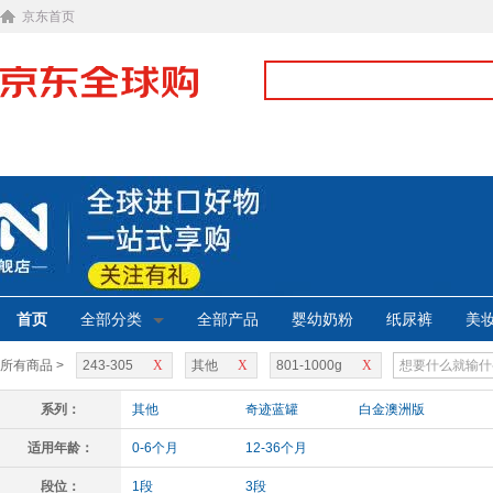
京东首页
首页
全部分类
全部产品
婴幼奶粉
纸尿裤
美
所有商品 >
243-305
X
其他
X
801-1000g
X
系列：
其他
奇迹蓝罐
白金澳洲版
适用年龄：
0-6个月
12-36个月
段位：
1段
3段