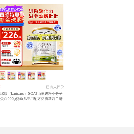
￥
已有
人评价
瑞康（karicare）GOAT山羊奶粉小分子
蛋白900g婴幼儿专用配方奶粉新西兰进
 3段1罐【27年6月到期】