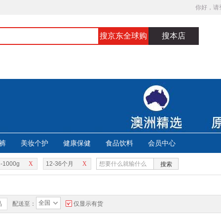
你好，请
搜京东全球购
搜本店
裤
美妆个护
健康保健
食品饮料
会员中心
-1000g
X
12-36个月
X
搜索
全国
品
配送至：
仅显示有货