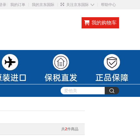
◇
登录
我的订单
我的京东国际
关注京东国际
帮助中心
我的购物车
共
2
件商品