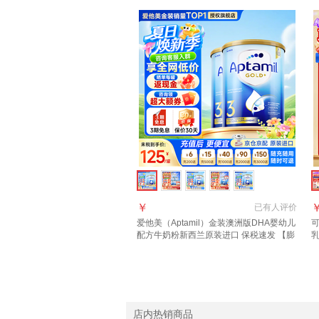
￥
已有
人评价
爱他美（Aptamil）金装澳洲版DHA婴幼儿
可
配方牛奶粉新西兰原装进口 保税速发 【膨
乳
胀金+咨询大额券】3段2罐
口
店内热销商品