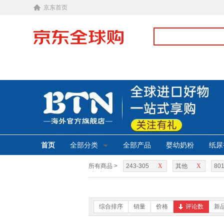
京东首页
首页
全部分类
全部产品
婴幼奶粉
纸尿
所有商品 >
243-305
X
其他
X
801
综合排序
销量
价格
评论数
新