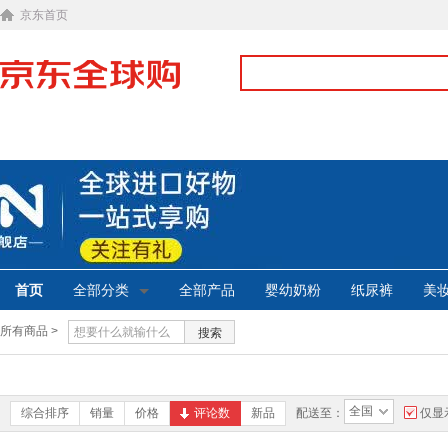
京东首页
首页
全部分类
全部产品
婴幼奶粉
纸尿裤
美
所有商品 >
搜索
全国
综合排序
销量
价格
评论数
新品
配送至：
仅显