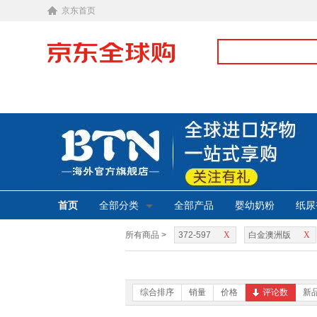
京东首页
首页
全部分类
全部产品
婴幼奶粉
纸尿
所有商品 >
372-597
X
白金澳洲版
X
综合排序
销量
价格
评论数
新