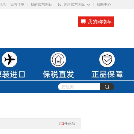
◇
登录
我的订单
我的京东国际
关注京东国际
帮助中心
我的购物车
共
1
件商品