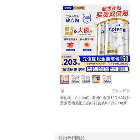
￥
已有
人评价
爱他美（Aptamil）澳洲白金版12DHA段叶
黄素婴幼儿配方奶粉铂金装0-6月900g新
西兰 3段 900g 2罐 【送货上门 京仓京配】
店内热销商品