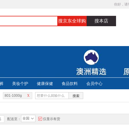
你好，请
搜京东全球购
搜本店
裤
美妆个护
健康保健
食品饮料
会员中心
801-1000g
X
搜索
全国
品
配送至：
仅显示有货