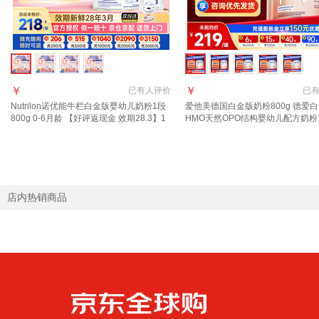
￥
￥
已有
人评价
已
Nutrilon诺优能牛栏白金版婴幼儿奶粉1段
爱他美德国白金版奶粉800g 德爱
800g 0-6月龄 【好评返现金 效期28.3】1
HMO天然OPO结构婴幼儿配方奶粉 
段 800g 2罐
罐【询客服领大额券】
店内热销商品