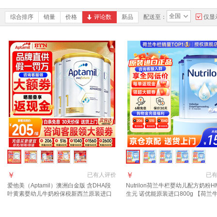
全国
综合排序
销量
价格
评论数
新品
配送至：
仅显
￥
￥
已有
人评价
已
爱他美（Aptamil）澳洲白金版 含DHA段
Nutrilon荷兰牛栏婴幼儿配方奶粉H
叶黄素婴幼儿牛奶粉保税新西兰原装进口
生元 诺优能原装进口800g 【荷兰
1段 800g 3罐 【询客服领大额劵 入群享好
段3罐 27年5月
礼】