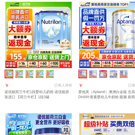
￥
￥
已有
人评价
已
诺优能荷兰牛栏1段婴幼儿奶粉 诺优能原
爱他美（Aptamil）澳洲白金版 含
装进口 【荷兰牛栏】1段3罐
DHA叶黄素婴幼儿牛奶粉 眼脑 新
进口 2段 800g 2罐 【入社群享特
享返现】