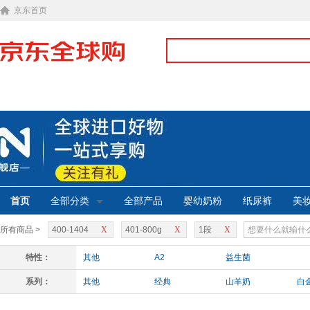
京东首页
首页
全部分类
全部产品
婴幼奶粉
纸尿裤
美
所有商品 >
400-1404
X
401-800g
X
1段
X
特性：
其他
A2
益生菌
系列：
其他
经典
山羊奶
白