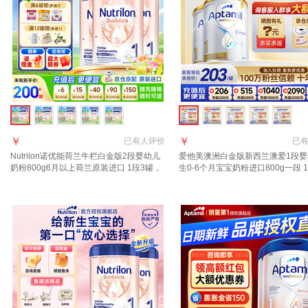
￥
￥
已有
人评价
已
Nutrilon诺优能荷兰牛栏白金版2段婴幼儿
爱他美澳洲白金版新西兰澳爱1段婴
奶粉800g6月以上荷兰原装进口 1段3罐，
生0-6个月宝宝奶粉进口800g一段 1
好评返现金【效期至28年3月】
【京东物流 送货到家】 800g