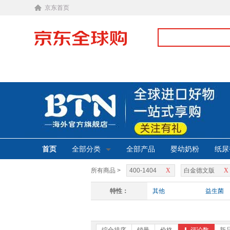
京东首页
首页
全部分类
全部产品
婴幼奶粉
纸尿
所有商品 >
400-1404
X
白金德文版
X
特性：
其他
益生菌