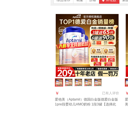
综合排序
销量
价格
评论数
新
￥
已有
人评价
爱他美（Aptamil）德国白金版德爱白金版
爱
1pre段婴幼儿HMO奶粉 1段3罐【选择此
美
选项 送货更快】
进