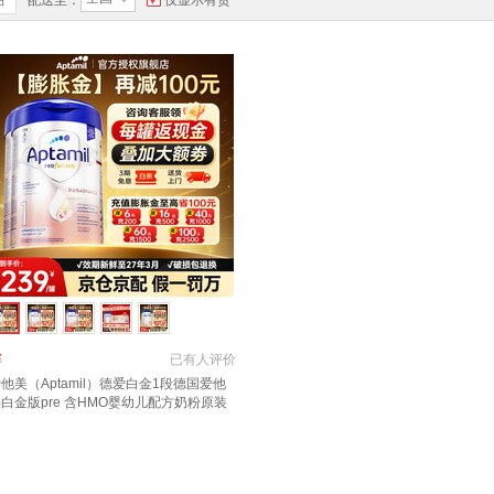
品
配送至：
仅显示有货
￥
已有
人评价
他美（Aptamil）德爱白金1段德国爱他
白金版pre 含HMO婴幼儿配方奶粉原装
口 1段2罐【咨询享低价 好评有惊喜】