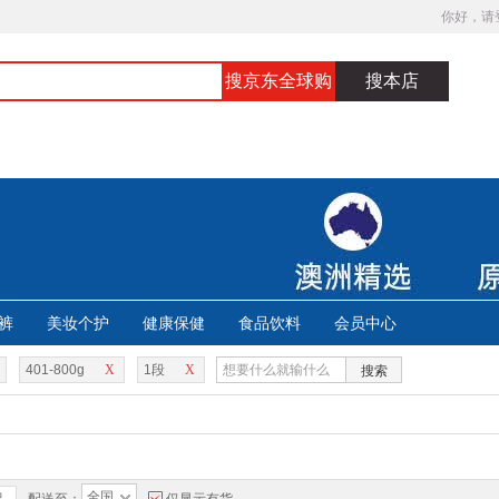
你好，请
搜京东全球购
搜本店
裤
美妆个护
健康保健
食品饮料
会员中心
401-800g
X
1段
X
搜索
全国