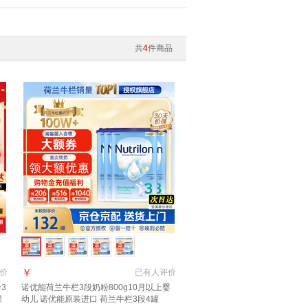
共
4
件商品
￥
价
已有
人评价
3
诺优能荷兰牛栏3段奶粉800g10月以上婴
罐
幼儿 诺优能原装进口 荷兰牛栏3段4罐