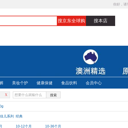
你好，请
搜京东全球购
搜本店
裤
美妆个护
健康保健
食品饮料
会员中心
X
搜索
0g
佳儿系列
经典
月
10-12个月
10-36个月