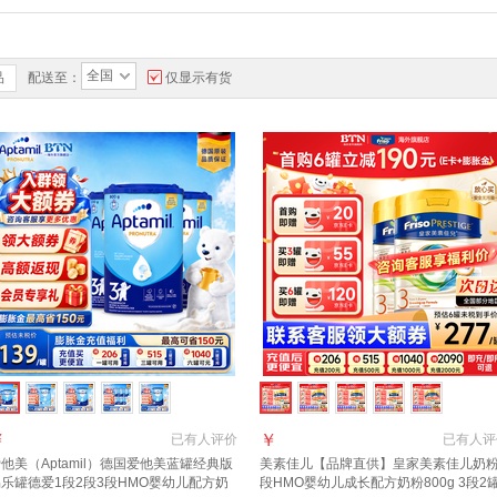
全国
品
配送至：
仅显示有货
￥
￥
已有
人评价
已有
人评
他美（Aptamil）德国爱他美蓝罐经典版
美素佳儿【品牌直供】皇家美素佳儿奶粉
乐罐德爱1段2段3段HMO婴幼儿配方奶
段HMO婴幼儿成长配方奶粉800g 3段2