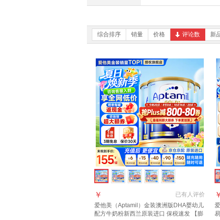
综合排序
销量
价格
评论数
新
￥
已有
人评价
爱他美（Aptamil）金装澳洲版DHA婴幼儿
爱
配方牛奶粉新西兰原装进口 保税速发 【膨
易