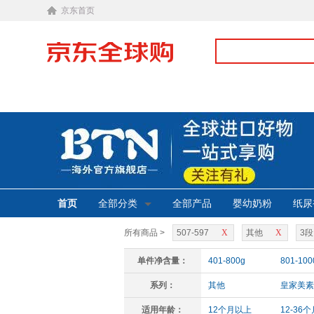
京东首页
首页
全部分类
全部产品
婴幼奶粉
纸尿
所有商品 >
507-597
X
其他
X
3段
单件净含量：
401-800g
801-100
系列：
其他
皇家美素
适用年龄：
12个月以上
12-36个