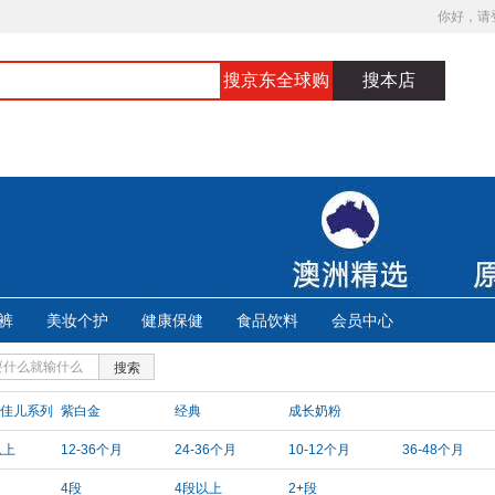
你好，请
搜京东全球购
搜本店
裤
美妆个护
健康保健
食品饮料
会员中心
搜索
佳儿系列
紫白金
经典
成长奶粉
以上
12-36个月
24-36个月
10-12个月
36-48个月
4段
4段以上
2+段