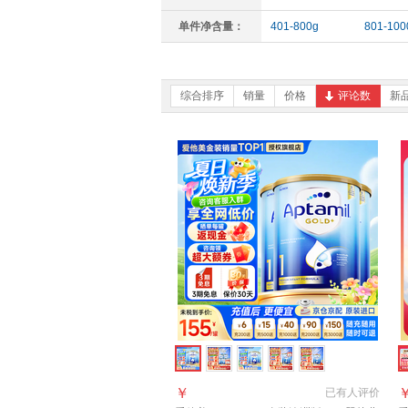
单件净含量：
401-800g
801-100
综合排序
销量
价格
评论数
新
￥
已有
人评价