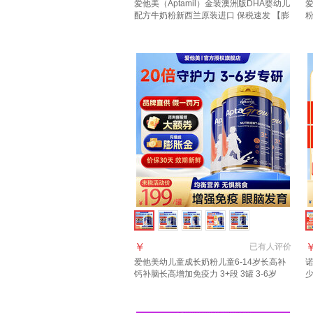
爱他美（Aptamil）金装澳洲版DHA婴幼儿
爱
配方牛奶粉新西兰原装进口 保税速发 【膨
胀金+咨询大额券】1段3罐
进
￥
已有
人评价
爱他美幼儿童成长奶粉儿童6-14岁长高补
诺
钙补脑长高增加免疫力 3+段 3罐 3-6岁
少
dha+va补脑护眼
罐