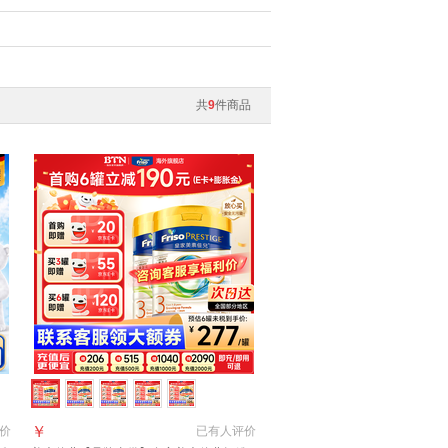
共
9
件商品
￥
价
已有
人评价