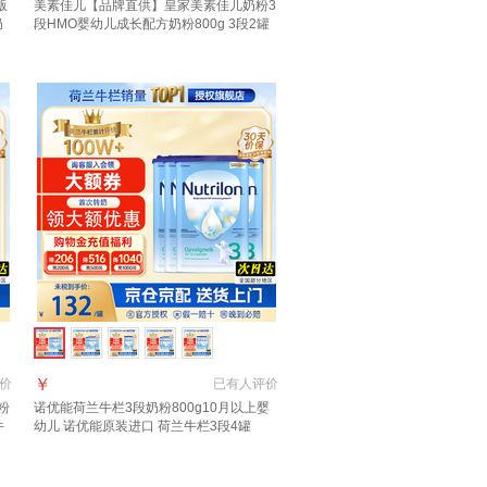
版
美素佳儿【品牌直供】皇家美素佳儿奶粉3
奶
段HMO婴幼儿成长配方奶粉800g 3段2罐
金减
【入社群领大额券】
￥
价
已有
人评价
粉
诺优能荷兰牛栏3段奶粉800g10月以上婴
牛
幼儿 诺优能原装进口 荷兰牛栏3段4罐
【10-12个月】