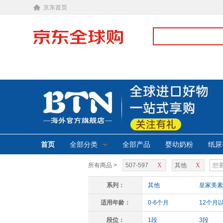
京东首页
首页
全部分类
全部产品
婴幼奶粉
纸尿
所有商品 >
507-597
X
其他
X
系列：
其他
皇家美素
适用年龄：
0-6个月
12个月
段位：
1段
3段