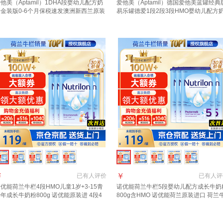
他美（Aptamil）1DHA段婴幼儿配方奶
爱他美（Aptamil）德国爱他美蓝罐经典
粉金装版0-6个月保税速发澳洲新西兰原装
易乐罐德爱1段2段3段HMO婴幼儿配方
口 【咨询领大额1段3罐(0-6月)
粉800g 3段3罐【咨询领大额劵，膨胀
15】 至27年8月
￥
￥
已有
人评价
已有
人评
优能荷兰牛栏4段HMO儿童1岁+3-15青
诺优能荷兰牛栏5段婴幼儿配方成长牛奶
年成长牛奶粉800g 诺优能原装进 4段4
800g含HMO 诺优能荷兰原装进口 荷兰
（1-2岁）800g
栏5段4罐【24-36个月】 4罐