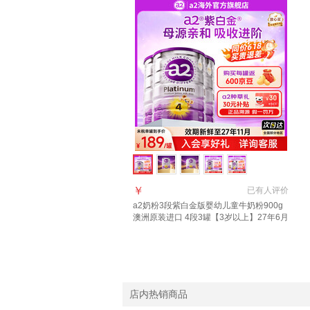
￥
已有
人评价
a2奶粉3段紫白金版婴幼儿童牛奶粉900g
澳洲原装进口 4段3罐【3岁以上】27年6月
店内热销商品