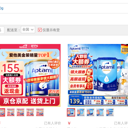
0g
全国
品
配送至：
仅显示有货
￥
￥
已有
人评价
已有
人评