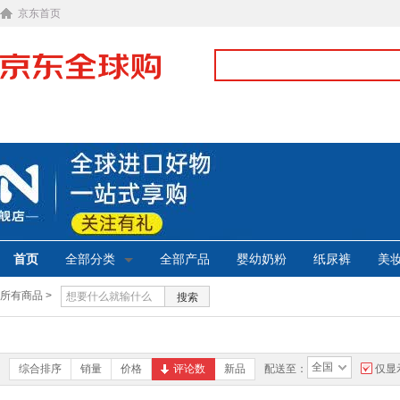
京东首页
首页
全部分类
全部产品
婴幼奶粉
纸尿裤
美
所有商品 >
搜索
全国
综合排序
销量
价格
评论数
新品
配送至：
仅显