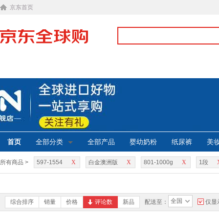
京东首页
首页
全部分类
全部产品
婴幼奶粉
纸尿裤
美
所有商品 >
597-1554
X
白金澳洲版
X
801-1000g
X
1段
全国
综合排序
销量
价格
评论数
新品
配送至：
仅显