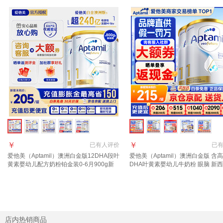
￥
￥
已有
人评价
已
爱他美（Aptamil）澳洲白金版12DHA段叶
爱他美（Aptamil）澳洲白金版 含
黄素婴幼儿配方奶粉铂金装0-6月900g新
DHA叶黄素婴幼儿牛奶粉 眼脑 新
西兰 1段 800g 3罐 【返现金叠享大额券】
进口 1段 900g 3罐 【咨询领大额
特价】
店内热销商品