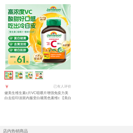
￥
已有
人评价
健美生维生素c片VC咀嚼片增强免疫力美
白去痘印淡斑内服变白褪黑色素维c 【美白
去黄淡斑】橙味VC片 120片*1瓶
店内热销商品