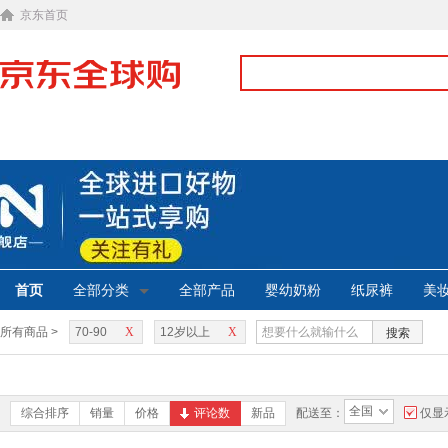
京东首页
首页
全部分类
全部产品
婴幼奶粉
纸尿裤
美
所有商品 >
70-90
X
12岁以上
X
搜索
全国
综合排序
销量
价格
评论数
新品
配送至：
仅显