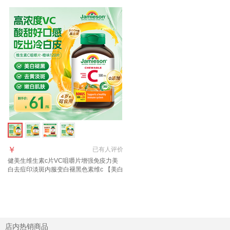
￥
已有
人评价
健美生维生素c片VC咀嚼片增强免疫力美
白去痘印淡斑内服变白褪黑色素维c 【美白
去黄淡斑】橙味VC片 120片*1瓶
店内热销商品