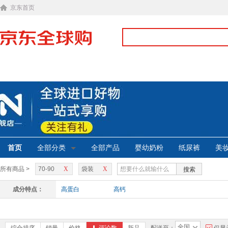
京东首页
首页
全部分类
全部产品
婴幼奶粉
纸尿裤
美
所有商品 >
70-90
X
袋装
X
搜索
成分特点：
高蛋白
高钙
全国