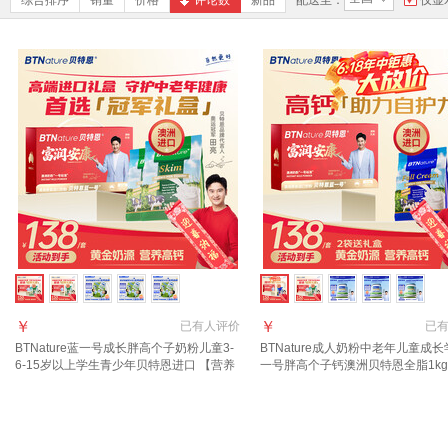
综合排序
销量
价格
评论数
新品
配送至：
仅显
￥
￥
已有
人评价
已
BTNature蓝一号成长胖高个子奶粉儿童3-
BTNature成人奶粉中老年儿童成
6-15岁以上学生青少年贝特恩进口 【营养
一号胖高个子钙澳洲贝特恩全脂1kg
美味】 全脂1kg*1袋
味浓郁】袋装全脂奶粉1kg