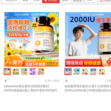
综合排序
销量
价格
评论数
新品
配送至：
仅显
￥
￥
已有
人评价
已
naturewise维生素d3活性阳光瓶d3
自然薇萃维生素d3儿童3-12岁维生
2000IU维他命d成人孕妇中老年补钙促钙
2000iu1000iu青少年阳光瓶活性vd
吸收 【5000IU】羟基d<20ng 90粒*1瓶
岁以上】2000IU 90粒*1瓶