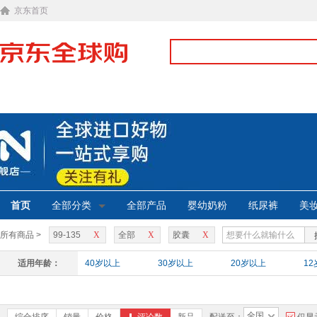
京东首页
首页
全部分类
全部产品
婴幼奶粉
纸尿裤
美
所有商品 >
99-135
X
全部
X
胶囊
X
适用年龄：
40岁以上
30岁以上
20岁以上
1
全国