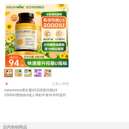
￥
已有
人评价
naturewise维生素d3活性阳光瓶d3
2000IU维他命d成人孕妇中老年补钙促钙
吸收 【2000IU】大众摄入量 日常补充 90
粒*1瓶
店内热销商品