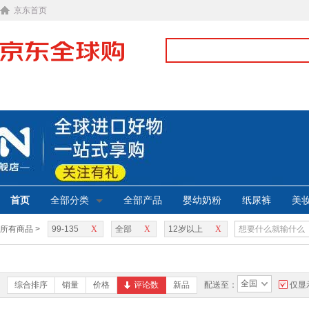
京东首页
首页
全部分类
全部产品
婴幼奶粉
纸尿裤
美
所有商品 >
99-135
X
全部
X
12岁以上
X
全国
综合排序
销量
价格
评论数
新品
配送至：
仅显