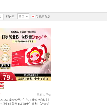
全国
品
配送至：
仅显示有货
￥
已有
人评价
DOBO多波欧铁元片补气血补铁补血铁剂
孕妇孕期改善贫血花旗参补铁剂 【改善贫