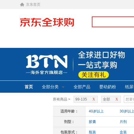
京东首页
首页
全部分类
全部产品
婴幼奶粉
纸尿
所有商品 >
99-135
X
全部
X
适用年龄：
40岁以上
30岁以
剂型：
胶囊
片剂
包装形式：
瓶装
盒装