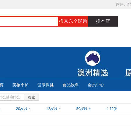
你好，请
搜京东全球购
搜本店
裤
美妆个护
健康保健
食品饮料
会员中心
搜索
上
20岁以上
12岁以上
50岁以上
4-12岁