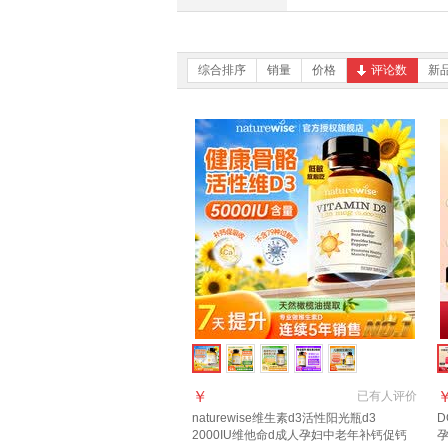
综合排序
销量
价格
评论数
新
￥
已有
人评价
naturewise维生素d3活性阳光瓶d3
2000IU维他命d成人孕妇中老年补钙促钙