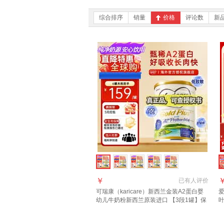
综合排序
销量
价格
评论数
新
￥
已有
人评价
可瑞康（karicare）新西兰金装A2蛋白婴
爱
幼儿牛奶粉新西兰原装进口 【3段1罐】保
质期27年7月
3