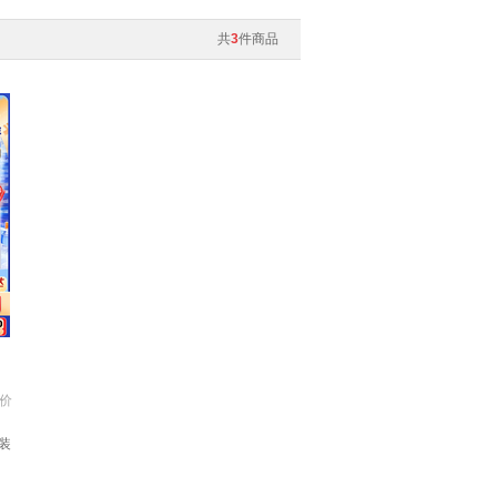
共
3
件商品
价
装
】