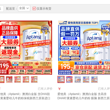
全国
品
配送至：
仅显示有货
￥
￥
已有
人评价
已有
人评
他美（Aptamil）澳洲白金版 含DHA段
爱他美（Aptamil）澳洲白金版 含高倍
叶黄素婴幼儿牛奶粉保税新西兰原装进口
DHA叶黄素婴幼儿牛奶粉 眼脑 新西兰原
段2罐【种草返40 咨询领取大额劵】
进口 3段2罐【种草享返现 咨询领大额劵