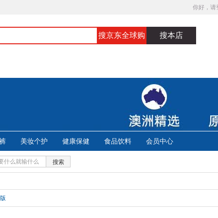
你好，请
搜京东全球购
搜本店
裤
美妆个护
健康保健
食品饮料
会员中心
搜索
版