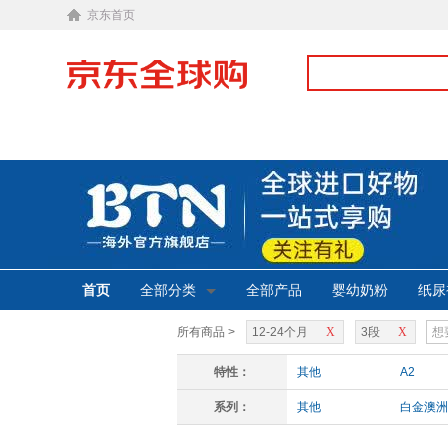
京东首页
首页
全部分类
全部产品
婴幼奶粉
纸尿
所有商品 >
12-24个月
X
3段
X
特性：
其他
A2
系列：
其他
白金澳洲