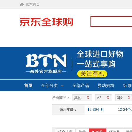
京东首页
首页
全部分类
全部产品
婴幼奶粉
纸尿
所有商品 >
其他
X
A2
X
3段
X
适用年龄：
12-36个月
12-24个