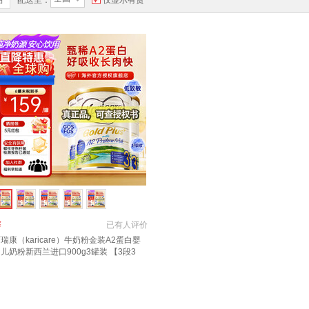
品
配送至：
仅显示有货
￥
已有
人评价
瑞康（karicare）牛奶粉金装A2蛋白婴
儿奶粉新西兰进口900g3罐装 【3段3
】保质期27年7月