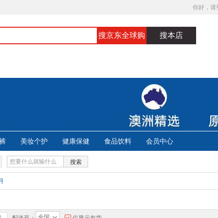
你好，请
搜京东全球购
搜本店
裤
美妆个护
健康保健
食品饮料
会员中心
搜索
月
全国