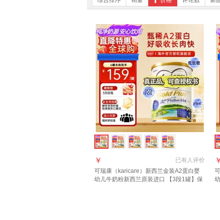
综合排序
销量
价格
评论数
新
￥
已有
人评价
可瑞康（karicare）新西兰金装A2蛋白婴
可
幼儿牛奶粉新西兰原装进口 【3段1罐】保
幼
质期27年7月
罐