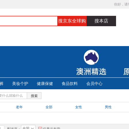
你好，请
搜京东全球购
搜本店
裤
美妆个护
健康保健
食品饮料
会员中心
搜索
老年
全部
女性
男性
全国