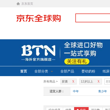
京东首页
首页
全部分类
全部产品
婴幼奶粉
纸尿
所有商品 >
胶囊
X
12岁以上
X
适宜人群：
中年
青少年