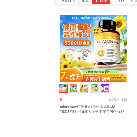
综合排序
销量
价格
评论数
新
￥
已有
人评价
naturewise维生素d3活性阳光瓶d3
2000IU维他命d成人孕妇中老年补钙促钙
吸收 【5000IU】羟基d<20ng 90粒*1瓶