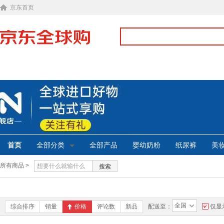
京东首页
首页
全部分类
全部产品
婴幼奶粉
纸尿裤
美
所有商品 >
搜索
全国
综合排序
销量
价格
评论数
新品
配送至：
仅显