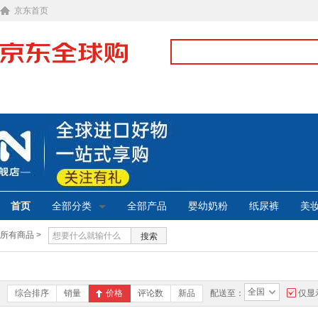
京东首页
首页
全部分类
全部产品
婴幼奶粉
纸尿裤
美
所有商品 >
搜索
全国
综合排序
销量
价格
评论数
新品
配送至：
仅显