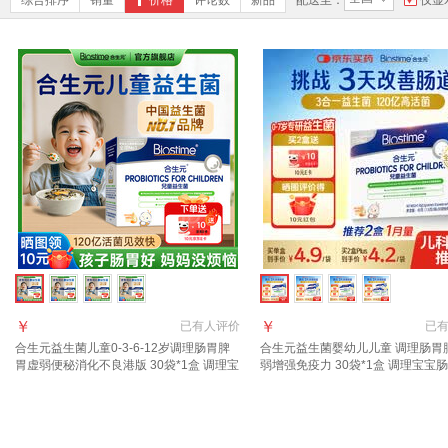
综合排序
销量
价格
评论数
新品
配送至：
仅显
￥
￥
已有
人评价
已
合生元益生菌儿童0-3-6-12岁调理肠胃脾
合生元益生菌婴幼儿儿童 调理肠胃
胃虚弱便秘消化不良港版 30袋*1盒 调理宝
弱增强免疫力 30袋*1盒 调理宝宝
宝肠胀气