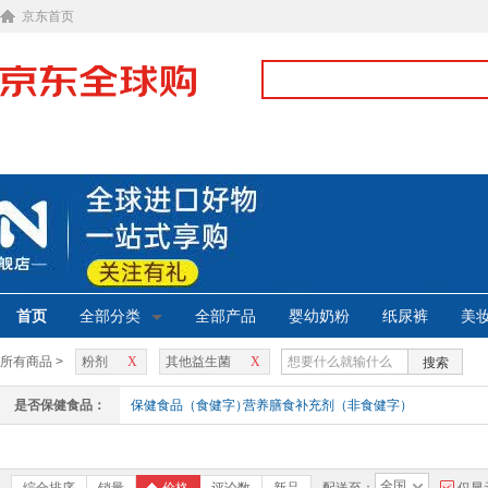
京东首页
首页
全部分类
全部产品
婴幼奶粉
纸尿裤
美
所有商品 >
粉剂
X
其他益生菌
X
搜索
是否保健食品：
保健食品（食健字）
营养膳食补充剂（非食健字）
全国