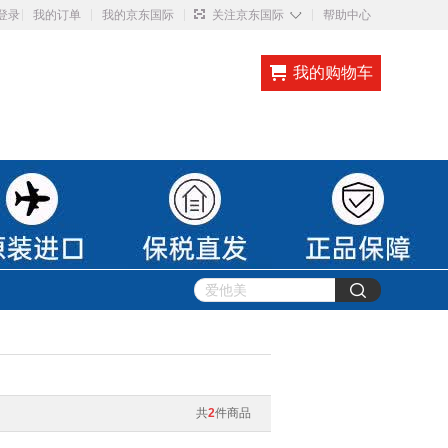
◇
登录
我的订单
我的京东国际
关注京东国际
帮助中心
我的购物车
共
2
件商品