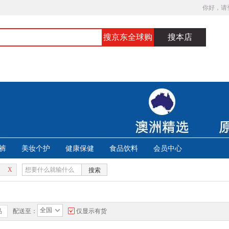
你好，请
搜京东全球购
搜本店
裤
美妆个护
健康保健
食品饮料
会员中心
X
搜索
全国
品
配送至：
仅显示有货