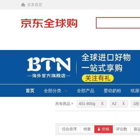
京东首页
首页
全部分类
全部产品
婴幼奶粉
纸尿
所有商品 >
401-800g
X
A2
X
1段
综合排序
销量
价格
评论数
新