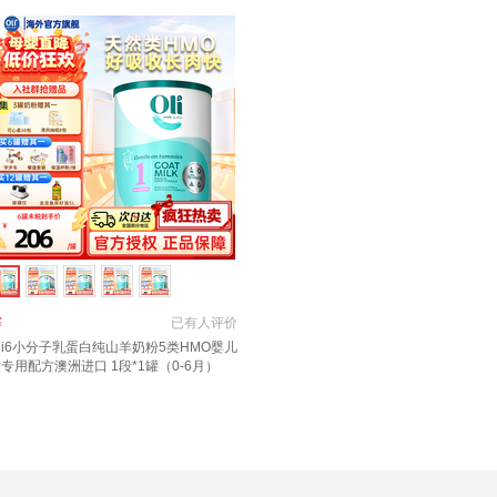
￥
已有
人评价
li6小分子乳蛋白纯山羊奶粉5类HMO婴儿
专用配方澳洲进口 1段*1罐（0-6月）
8.1到期