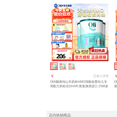
￥
已有
人评价
Oli6颖睿纯山羊奶粉HMO强吸收婴幼儿专
O
用配方奶粉含DHA叶黄素澳洲进口 25种多
童
维 1段*3罐 28.1到期
2
店内热销商品