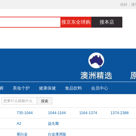
你好，请
搜京东全球购
搜本店
裤
美妆个护
健康保健
食品饮料
会员中心
搜索
735-1044
1044-1164
1164-1374
1374-2388
A2
益生菌
紫白金
白金澳洲版