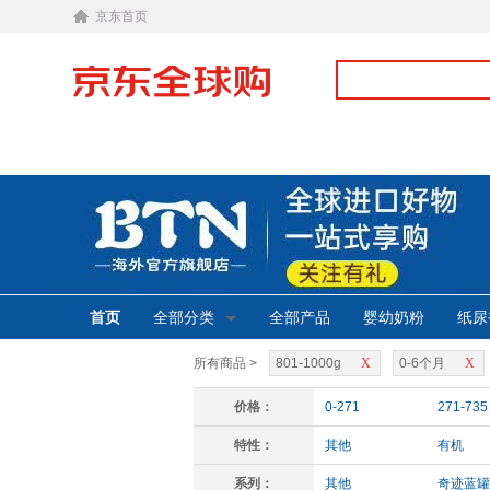
京东首页
首页
全部分类
全部产品
婴幼奶粉
纸尿
所有商品 >
801-1000g
X
0-6个月
X
价格：
0-271
271-735
特性：
其他
有机
系列：
其他
奇迹蓝罐