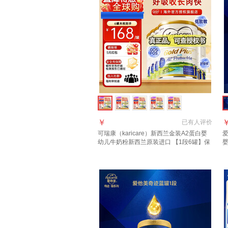
￥
已有
人评价
可瑞康（karicare）新西兰金装A2蛋白婴
爱
幼儿牛奶粉新西兰原装进口 【1段6罐】保
质期27年7月
进
罐