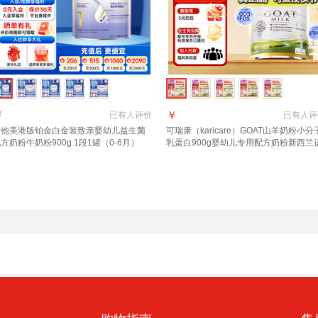
￥
￥
已有
人评价
已有
人评
爱他美港版铂金白金装致亲婴幼儿益生菌
可瑞康（karicare）GOAT山羊奶粉小分
方奶粉牛奶粉900g 1段1罐（0-6月）
乳蛋白900g婴幼儿专用配方奶粉新西兰
效期27年6月】
口 1段1罐 【27年7月到期】