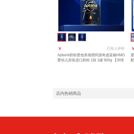
￥
已有
人评价
Aptamil奶粉爱他美领熠同源奇迹蓝罐HMO
婴幼儿原装进口奶粉 1段 1罐 900g 【详情
配
页领券下单】 效期至2027.11
【
店内热销商品