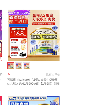
利
1段 800g 6罐 【品牌直供 咨询领大额劵】
￥
价
已有
人评价
粉
可瑞康（karicare）A2蛋白金装牛奶粉婴
幼儿配方奶粉1段900g/罐 【1段6罐】到期
27年7月