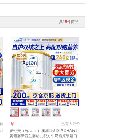
共
15
件商品
￥
价
已有
人评价
段叶
爱他美（Aptamil）澳洲白金版含DHA段叶
黄素婴新西兰婴幼儿配方牛奶粉原装进口