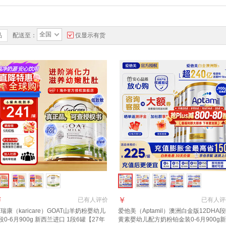
全国
品
配送至：
仅显示有货
￥
￥
已有
人评价
已有
人评
瑞康（karicare）GOAT山羊奶粉婴幼儿
爱他美（Aptamil）澳洲白金版12DHA
段0-6月900g 新西兰进口 1段6罐【27年
黄素婴幼儿配方奶粉铂金装0-6月900g新