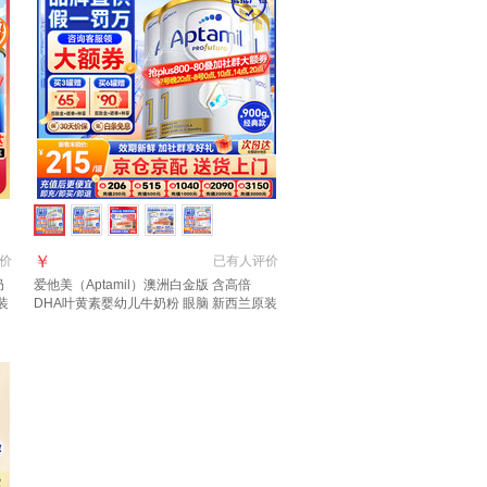
￥
价
已有
人评价
奶
爱他美（Aptamil）澳洲白金版 含高倍
装
DHA叶黄素婴幼儿牛奶粉 眼脑 新西兰原装
进口 1段 900g 3罐 【咨询领大额劵 入群享
特价】