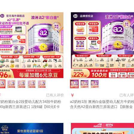
月到期】
西兰 1段 900g 6罐 【效期27年11月/福
群更优惠】
￥
￥
已有
人评价
已有
人评
2奶粉紫白金2段婴幼儿配方34段牛奶粉
a2奶粉1段 澳洲白金版婴幼儿配方牛奶
00g新西兰原装进口 1段6罐【60元E卡
含天然A2蛋白新西兰原装进口 【膨胀金
36元京豆】
+新客赠品+入群集罐赠品】1段6罐