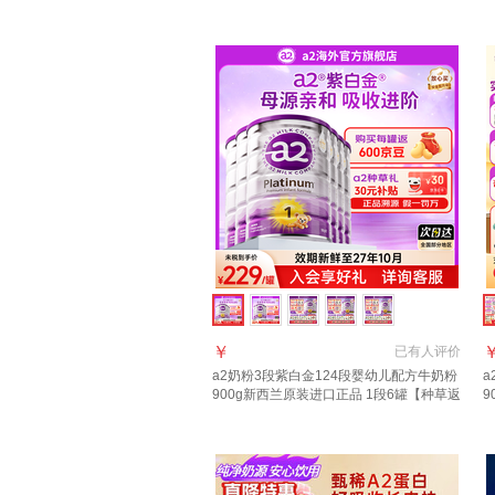
【保价60天+每罐返+集罐赠品】充值种草
7
返140
￥
已有
人评价
a2奶粉3段紫白金124段婴幼儿配方牛奶粉
a
900g新西兰原装进口正品 1段6罐【种草返
9
30元E卡+膨胀金+返京豆】
+