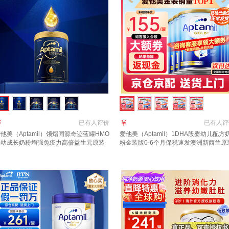
￥
￥
已有
人评价
已有
人评
他美（Aptamil）领熠同源奇迹蓝罐HMO
爱他美（Aptamil）1DHA段婴幼儿配方
婴幼成长奶粉增强免疫力高倍益生元原装
粉金装版0-6个月保税速发澳洲新西兰原
口 1段 3罐【效期至2027.11】 900g 3
进口 【咨询领大额1段6罐(0-6月)
 自护力+脑部发育