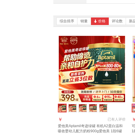
综合排序
销量
价格
评论数
新
￥
已有
人评价
爱他美Aptamil奇迹绿罐 有机A2蛋白温和
可
吸收婴幼儿配方奶粉900g爱他美 1段6罐
1