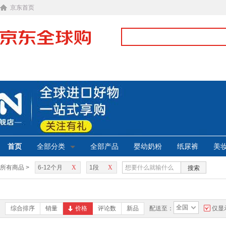
京东首页
首页
全部分类
全部产品
婴幼奶粉
纸尿裤
美
所有商品 >
6-12个月
X
1段
X
搜索
全国
综合排序
销量
价格
评论数
新品
配送至：
仅显