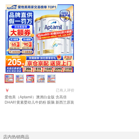
￥
已有
人评价
爱他美（Aptamil）澳洲白金版 含高倍
DHA叶黄素婴幼儿牛奶粉 眼脑 新西兰原装
进口 1段 3罐 800g 【咨询领劵 入群享好
礼】
店内热销商品