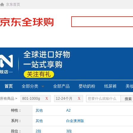
京东首页
首页
全部分类
全部产品
婴幼奶粉
纸尿裤
美
所有商品 >
801-1000g
X
12-24个月
X
搜索
特性：
其他
A2
系列：
其他
白金澳洲版
段位：
2段
3段