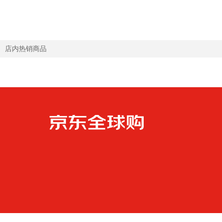
进口 2段 900g 6罐 【咨询领大额劵 入群享
质期27年7月
特价】
店内热销商品