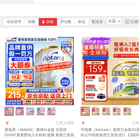
全国
综合排序
销量
价格
评论数
新品
配送至：
仅显
￥
￥
已有
人评价
已
爱他美（Aptamil）澳洲白金版 含高倍
可瑞康（karicare）新西兰金装A2
DHA叶黄素婴幼儿牛奶粉 眼脑 新西兰原装
幼儿牛奶粉新西兰原装进口 【3段6