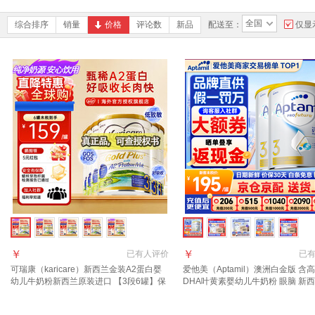
全国
综合排序
销量
价格
评论数
新品
配送至：
仅显
￥
￥
已有
人评价
已
可瑞康（karicare）新西兰金装A2蛋白婴
爱他美（Aptamil）澳洲白金版 含
幼儿牛奶粉新西兰原装进口 【3段6罐】保
DHA叶黄素婴幼儿牛奶粉 眼脑 新
质期27年7月
进口 3段2罐【种草享返现 咨询领