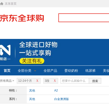
京东首页
首页
全部分类
全部产品
婴幼奶粉
纸尿裤
美
所有商品 >
12-24个月
X
3段
X
搜索
特性：
其他
A2
系列：
其他
白金澳洲版