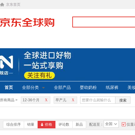
京东首页
首页
全部分类
全部产品
婴幼奶粉
纸尿裤
美
所有商品 >
12-36个月
X
早产儿
X
搜索
全国
综合排序
销量
价格
评论数
新品
配送至：
仅显