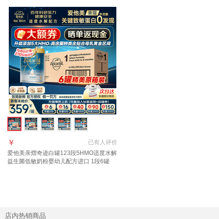
￥
已有
人评价
爱他美亲熠奇迹白罐123段5HMO适度水解
益生菌低敏奶粉婴幼儿配方进口 1段6罐
【限量原箱装】 800g*6罐 【精装版】
店内热销商品