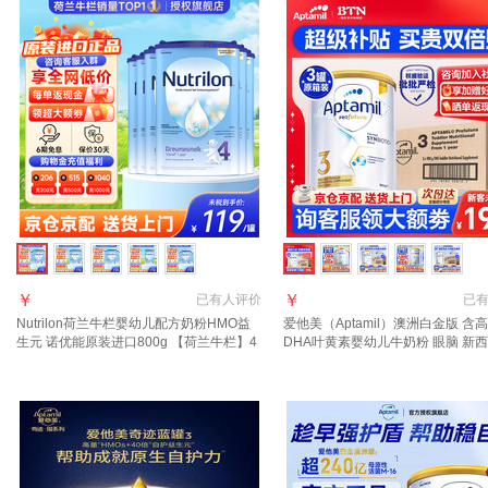
￥
￥
已有
人评价
已
Nutrilon荷兰牛栏婴幼儿配方奶粉HMO益
爱他美（Aptamil）澳洲白金版 含
生元 诺优能原装进口800g 【荷兰牛栏】4
DHA叶黄素婴幼儿牛奶粉 眼脑 新
段6罐 27年1月-7月
进口 3段 3罐【咨询领劵 入社群享