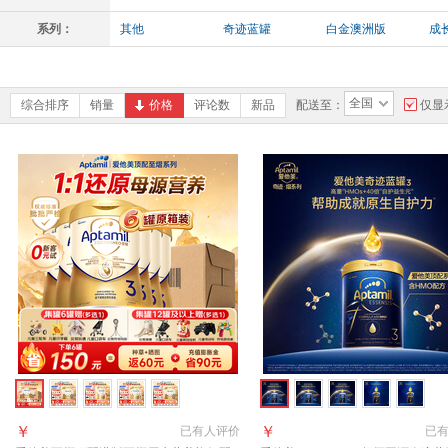
系列：
其他
奇迹蓝罐
白金澳洲版
成
全国
综合排序
销量
价格
评论数
新品
配送至：
仅显
￥
￥
已有
人评价
已