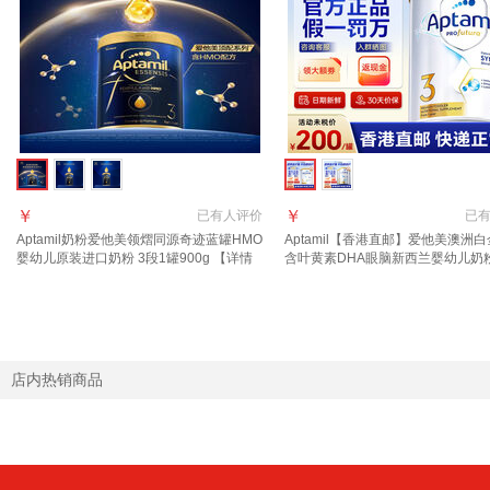
￥
￥
已有
人评价
已
Aptamil奶粉爱他美领熠同源奇迹蓝罐HMO
Aptamil【香港直邮】爱他美澳洲白
婴幼儿原装进口奶粉 3段1罐900g 【详情
含叶黄素DHA眼脑新西兰婴幼儿奶粉
页领券下单】 效期至2027.12
900g 1罐 2027年10月
店内热销商品