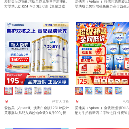
爱他美至熠顶配港版至熠原生营养旗舰配
爱他美（Aptamil）领熠同源奇迹蓝
方婴幼儿奶粉5HMO 3段 6罐【集罐送赠
婴幼成长奶粉增强免疫力高倍益生
品】 充值晒图种草返210元
进口 3段 6罐【效期至2027.12咨
大额优惠】
￥
￥
已有
人评价
已
爱他美（Aptamil）澳洲白金版12DHA段叶
爱他美（Aptamil）金装澳洲版DH
黄素婴幼儿配方奶粉铂金装0-6月900g新
配方牛奶粉新西兰原装进口 保税速
西兰 3段 900g 4罐 【膨胀金满1000赠40
询领大额券 享全网底价】3段6罐
元】