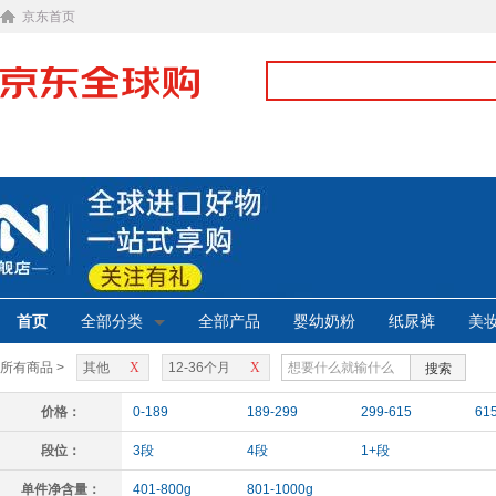
京东首页
首页
全部分类
全部产品
婴幼奶粉
纸尿裤
美
所有商品 >
其他
X
12-36个月
X
搜索
价格：
0-189
189-299
299-615
61
段位：
3段
4段
1+段
单件净含量：
401-800g
801-1000g