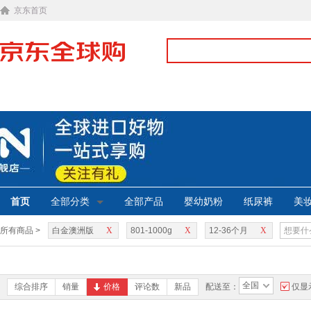
京东首页
首页
全部分类
全部产品
婴幼奶粉
纸尿裤
美
所有商品 >
白金澳洲版
X
801-1000g
X
12-36个月
X
全国
综合排序
销量
价格
评论数
新品
配送至：
仅显