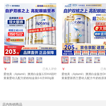
￥
￥
已有
人评价
已
爱他美（Aptamil）澳洲白金版12DHA段叶
爱他美（Aptamil）澳洲白金版含D
黄素婴幼儿配方奶粉铂金装0-6月900g新
黄素婴新西兰婴幼儿配方牛奶粉原
西兰 3段 900g 4罐 【膨胀金满1000赠40
3段 3罐【品牌直供 咨询领大额劵】
元】
店内热销商品