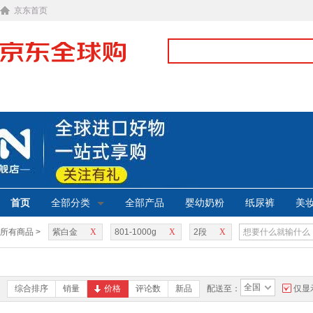
京东首页
首页
全部分类
全部产品
婴幼奶粉
纸尿裤
美
所有商品 >
紫白金
X
801-1000g
X
2段
X
全国
综合排序
销量
价格
评论数
新品
配送至：
仅显