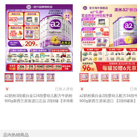
￥
￥
已有
人评价
已
a2奶粉3段紫白金124段婴幼儿配方牛奶粉
a2奶粉紫白金2段婴幼儿配方34段
900g新西兰原装进口正品 2段6罐【详询客
900g新西兰原装进口 【2段6罐装】
服立省121元+赠品】 适合6-12月
元E卡+36元京豆】
店内热销商品