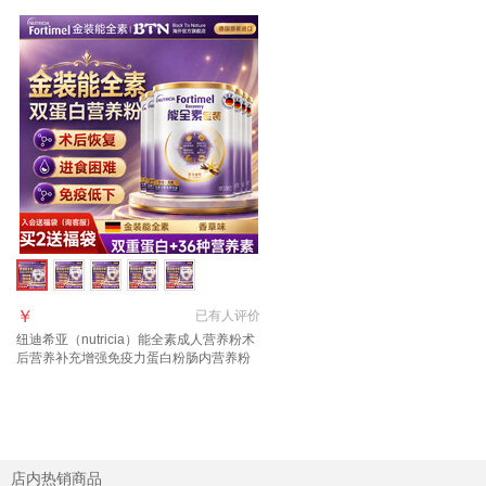
￥
已有
人评价
纽迪希亚（nutricia）能全素成人营养粉术
后营养补充增强免疫力蛋白粉肠内营养粉
金装 【入会送福袋 详询客服】 335g*6罐
店内热销商品