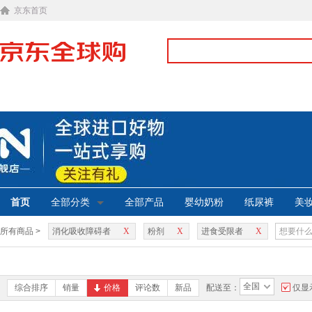
京东首页
首页
全部分类
全部产品
婴幼奶粉
纸尿裤
美
所有商品 >
消化吸收障碍者
X
粉剂
X
进食受限者
X
全国
综合排序
销量
价格
评论数
新品
配送至：
仅显