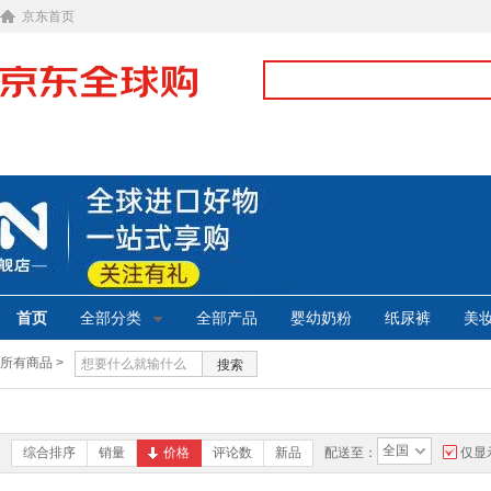
京东首页
首页
全部分类
全部产品
婴幼奶粉
纸尿裤
美
所有商品 >
搜索
全国
综合排序
销量
价格
评论数
新品
配送至：
仅显