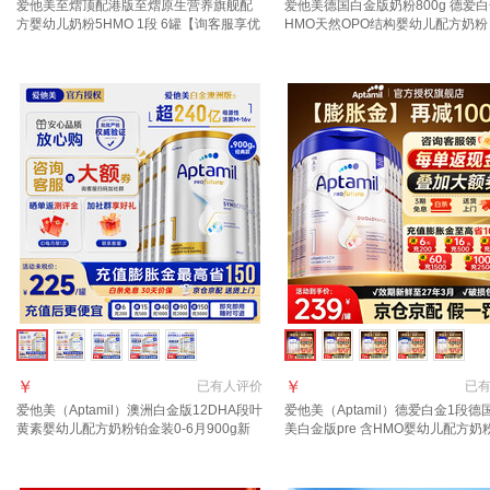
爱他美至熠顶配港版至熠原生营养旗舰配
爱他美德国白金版奶粉800g 德爱
方婴幼儿奶粉5HMO 1段 6罐【询客服享优
HMO天然OPO结构婴幼儿配方奶粉 
惠】 充值晒图种草返210元
罐【询客服领大额券】
￥
￥
已有
人评价
已
爱他美（Aptamil）澳洲白金版12DHA段叶
爱他美（Aptamil）德爱白金1段德
黄素婴幼儿配方奶粉铂金装0-6月900g新
美白金版pre 含HMO婴幼儿配方奶
西兰 1段 900g 6罐 【效期27年11月/福利
进口 1段6罐【详情页领大额券丨储
群更优惠】
位数优惠】