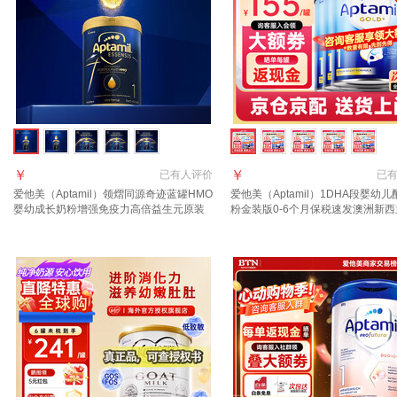
￥
￥
已有
人评价
已
爱他美（Aptamil）领熠同源奇迹蓝罐HMO
爱他美（Aptamil）1DHA段婴幼
婴幼成长奶粉增强免疫力高倍益生元原装
粉金装版0-6个月保税速发澳洲新
进口 1段 3罐【效期至2027.11】 900g 3
进口 【咨询领大额1段6罐(0-6月)
罐 自护力+脑部发育