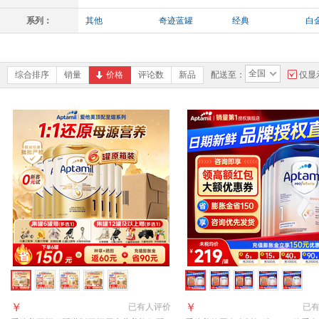
系列：
其他
奇迹蓝罐
经典
白
全国
综合排序
销量
价格
评论数
新品
配送至：
仅显
￥
￥
已有
人评价
已