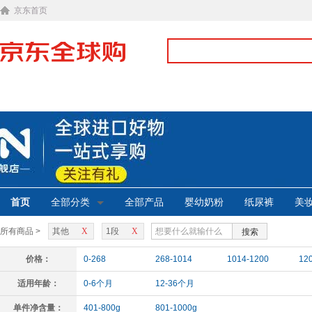
京东首页
首页
全部分类
全部产品
婴幼奶粉
纸尿裤
美
所有商品 >
其他
X
1段
X
搜索
价格：
0-268
268-1014
1014-1200
12
适用年龄：
0-6个月
12-36个月
单件净含量：
401-800g
801-1000g