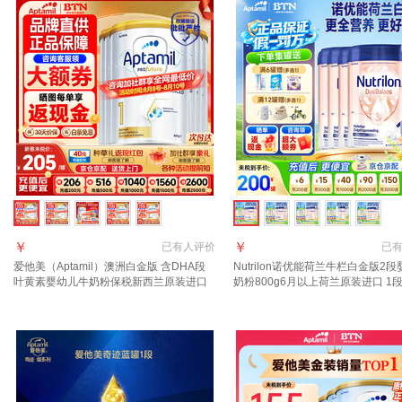
￥
￥
已有
人评价
已
爱他美（Aptamil）澳洲白金版 含DHA段
Nutrilon诺优能荷兰牛栏白金版2
叶黄素婴幼儿牛奶粉保税新西兰原装进口
奶粉800g6月以上荷兰原装进口 1
1段 800g 6罐 【咨询领大额劵 晒单享返
好评返现金【效期至28年3月】
现】