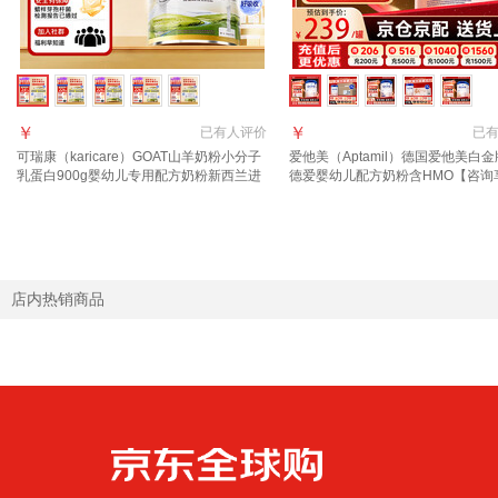
￥
￥
已有
人评价
已
可瑞康（karicare）GOAT山羊奶粉小分子
爱他美（Aptamil）德国爱他美白金
乳蛋白900g婴幼儿专用配方奶粉新西兰进
德爱婴幼儿配方奶粉含HMO【咨询
口 1段1罐 【27年7月到期】
价】 1段 1罐【咨询领大额劵】效期2
店内热销商品