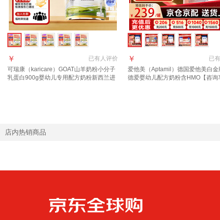
￥
￥
已有
人评价
已
可瑞康（karicare）GOAT山羊奶粉小分子
爱他美（Aptamil）德国爱他美白金
乳蛋白900g婴幼儿专用配方奶粉新西兰进
德爱婴幼儿配方奶粉含HMO【咨询
口 1段1罐 【27年7月到期】
价】 1段 1罐【咨询领大额劵】效期2
店内热销商品