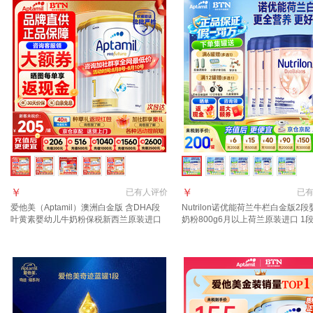
￥
￥
已有
人评价
已
爱他美（Aptamil）澳洲白金版 含DHA段
Nutrilon诺优能荷兰牛栏白金版2
叶黄素婴幼儿牛奶粉保税新西兰原装进口
奶粉800g6月以上荷兰原装进口 1
1段 800g 6罐 【咨询领大额劵 晒单享返
好评返现金【效期至28年3月】
现】