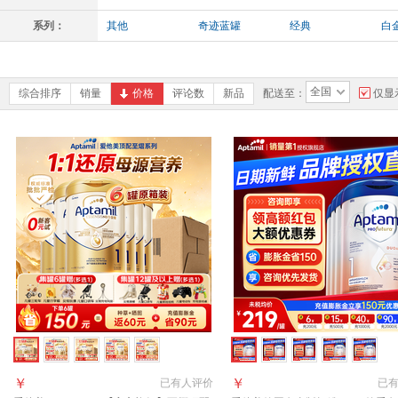
系列：
其他
奇迹蓝罐
经典
白
全国
综合排序
销量
价格
评论数
新品
配送至：
仅显
￥
￥
已有
人评价
已