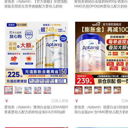
爱他美（Aptamil）【官方旗舰】至熠顶配
爱他美德国白金版奶粉800g 德爱
港版至熠原生营养旗舰配方婴幼儿奶粉
HMO天然OPO结构婴幼儿配方奶粉 
5HMO 1段 6罐【询客服享优惠】 充值晒
罐【询客服领大额券】
图种草返210元
￥
￥
已有
人评价
已
爱他美（Aptamil）澳洲白金版12DHA段叶
爱他美（Aptamil）德爱白金1段德
黄素婴幼儿配方奶粉铂金装0-6月900g新
美白金版pre 含HMO婴幼儿配方奶
西兰 1段 900g 6罐 【效期27年11月/福利
进口 1段6罐【详情页领大额券丨储
群更优惠】
位数优惠】