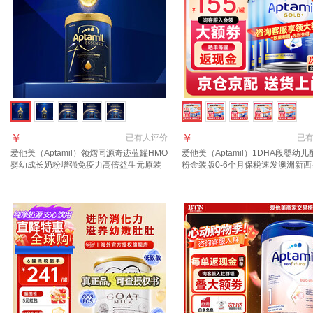
￥
￥
已有
人评价
已
爱他美（Aptamil）领熠同源奇迹蓝罐HMO
爱他美（Aptamil）1DHA段婴幼
婴幼成长奶粉增强免疫力高倍益生元原装
粉金装版0-6个月保税速发澳洲新
进口 1段 3罐【效期至2027.11】 900g 3
进口 【咨询领大额1段6罐(0-6月)
罐 自护力+脑部发育