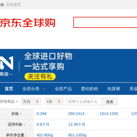
京东首页
首页
全部分类
全部产品
婴幼奶粉
纸尿裤
美
所有商品 >
其他
X
1段
X
搜索
价格：
0-268
268-1014
1014-1200
12
适用年龄：
0-6个月
12-36个月
单件净含量：
401-800g
801-1000g