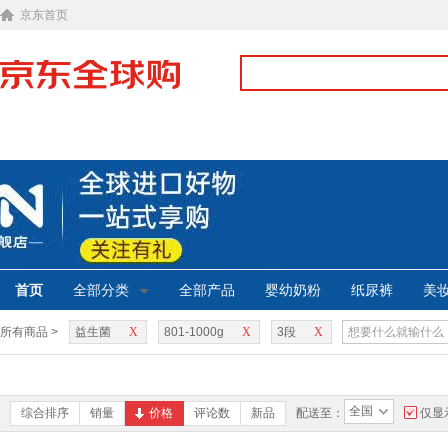
京东首页
首页
全部分类
全部产品
婴幼奶粉
纸尿裤
美
所有商品 >
益生菌
X
801-1000g
X
3段
X
全国
综合排序
销量
价格
评论数
新品
配送至：
仅显