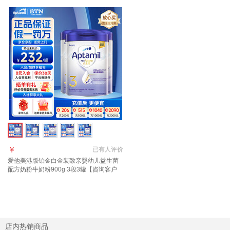
￥
已有
人评价
爱他美港版铂金白金装致亲婴幼儿益生菌
配方奶粉牛奶粉900g 3段3罐【咨询客户
转奶有优惠】（效期27年6月）
店内热销商品