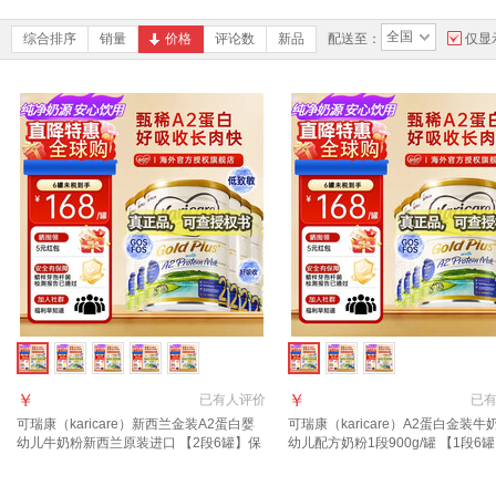
全国
综合排序
销量
价格
评论数
新品
配送至：
仅显
￥
￥
已有
人评价
已
可瑞康（karicare）新西兰金装A2蛋白婴
可瑞康（karicare）A2蛋白金装牛
幼儿牛奶粉新西兰原装进口 【2段6罐】保
幼儿配方奶粉1段900g/罐 【1段6
质期28年2月
27年7月