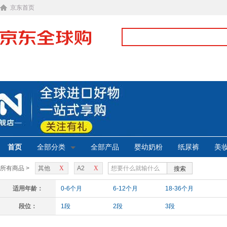
京东首页
首页
全部分类
全部产品
婴幼奶粉
纸尿裤
美
所有商品 >
其他
X
A2
X
搜索
适用年龄：
0-6个月
6-12个月
18-36个月
段位：
1段
2段
3段