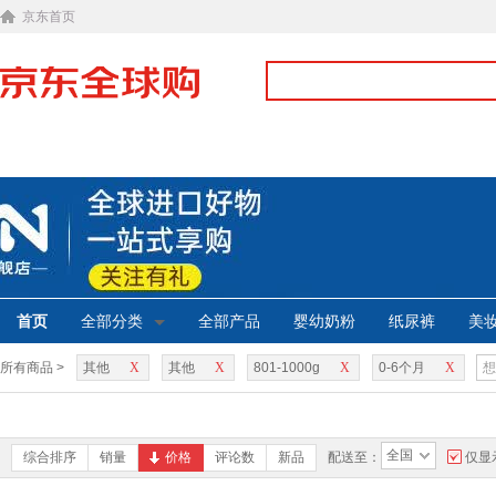
京东首页
首页
全部分类
全部产品
婴幼奶粉
纸尿裤
美
所有商品 >
其他
X
其他
X
801-1000g
X
0-6个月
X
全国
综合排序
销量
价格
评论数
新品
配送至：
仅显