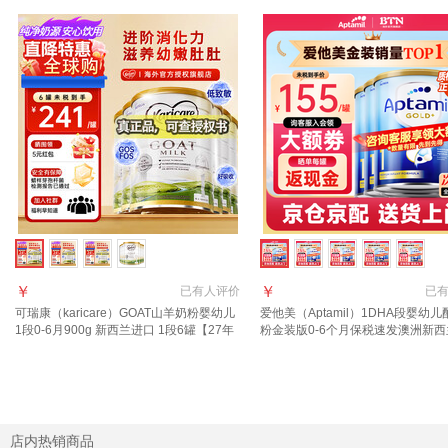
￥
￥
已有
人评价
已
可瑞康（karicare）GOAT山羊奶粉婴幼儿
爱他美（Aptamil）1DHA段婴幼
1段0-6月900g 新西兰进口 1段6罐【27年
粉金装版0-6个月保税速发澳洲新
7月到期】
进口 【咨询领大额1段6罐(0-6月)
店内热销商品