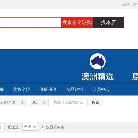
你好，请
搜京东全球购
搜本店
裤
美妆个护
健康保健
食品饮料
会员中心
12-24个月
X
3段
X
搜索
全国
品
配送至：
仅显示有货