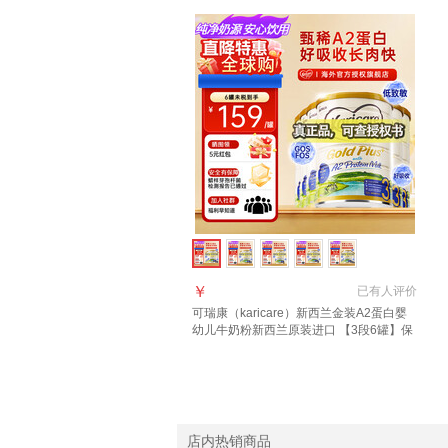
￥
已有
人评价
可瑞康（karicare）新西兰金装A2蛋白婴
幼儿牛奶粉新西兰原装进口 【3段6罐】保
质期27年7月
店内热销商品