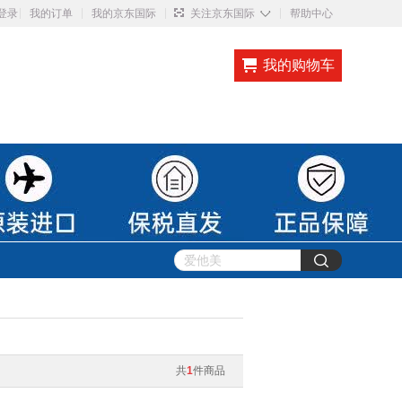
◇
登录
我的订单
我的京东国际
关注京东国际
帮助中心
我的购物车
共
1
件商品