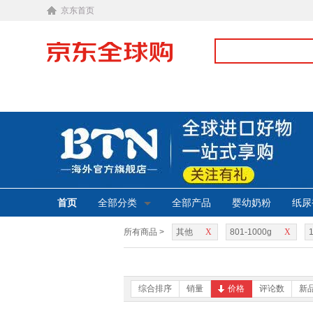
京东首页
首页
全部分类
全部产品
婴幼奶粉
纸尿
所有商品 >
其他
X
801-1000g
X
综合排序
销量
价格
评论数
新