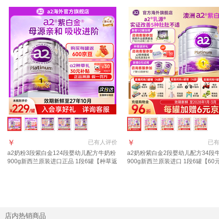
￥
￥
已有
人评价
已
a2奶粉3段紫白金124段婴幼儿配方牛奶粉
a2奶粉紫白金2段婴幼儿配方34段
900g新西兰原装进口正品 1段6罐【种草返
900g新西兰原装进口 1段6罐【60
30元E卡+膨胀金+返京豆】
+36元京豆】
店内热销商品