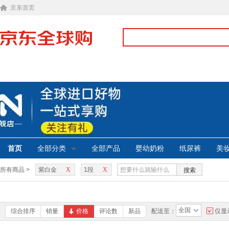
京东首页
首页
全部分类
全部产品
婴幼奶粉
纸尿裤
美
所有商品 >
紫白金
X
1段
X
搜索
全国
综合排序
销量
价格
评论数
新品
配送至：
仅显