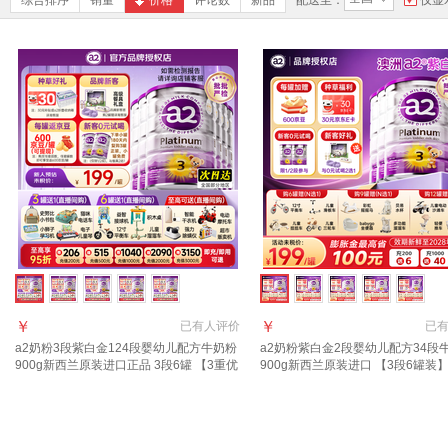
综合排序
销量
价格
评论数
新品
配送至：
仅显
￥
￥
已有
人评价
已
a2奶粉3段紫白金124段婴幼儿配方牛奶粉
a2奶粉紫白金2段婴幼儿配方34段
900g新西兰原装进口正品 3段6罐 【3重优
900g新西兰原装进口 【3段6罐装
惠立省121元+直播购赠品】
36元京豆+60元E卡】效期至28年1