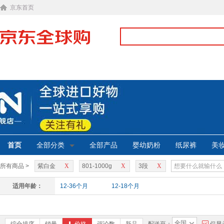
京东首页
首页
全部分类
全部产品
婴幼奶粉
纸尿裤
美
所有商品 >
紫白金
X
801-1000g
X
3段
X
适用年龄：
12-36个月
12-18个月
全国